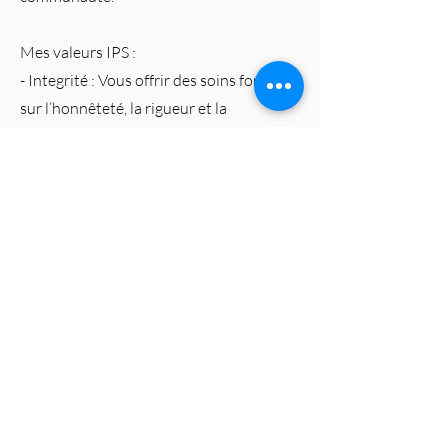
Mes valeurs IPS :
- Integrité : Vous offrir des soins fondés
sur l’honnêteté, la rigueur et la
transparence.
- Professionnalisme : Un service
sécuritaire, respectueux, basé sur les
meilleures pratiques cliniques.
- Service personnalisé : Chaque patient
est unique et mérite une approche
adaptée à ses besoins.
Je suis une personne à l’écoute, qui
prend le temps nécessaire avec chaque
patient. La satisfaction et le bien-être des
gens que je soigne sont au cœur de ma